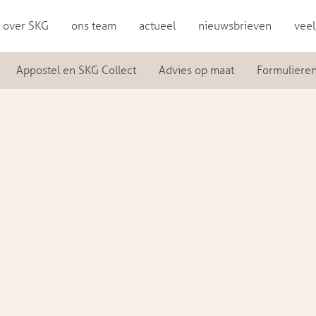
over SKG
ons team
actueel
nieuwsbrieven
veel
Appostel en SKG Collect
Advies op maat
Formuliere