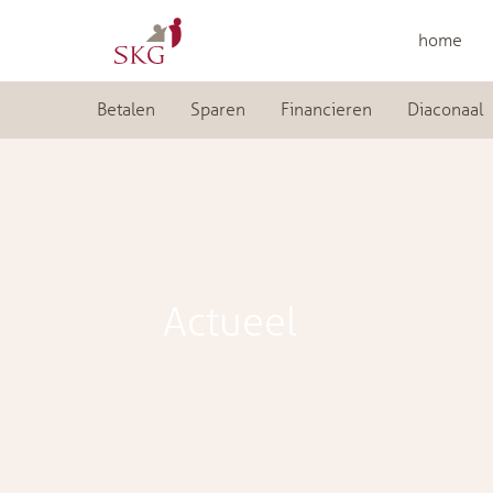
home
Betalen
Sparen
Financieren
Diaconaal
Actueel