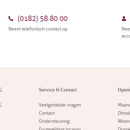
(0182) 58 80 00
Neem telefonisch contact op
Nee
acc
G
Service & Contact
Openi
G
Veelgestelde vragen
Maan
Contact
Dinsd
Ondersteuning
Woen
Foutmelding Incasso
Dond