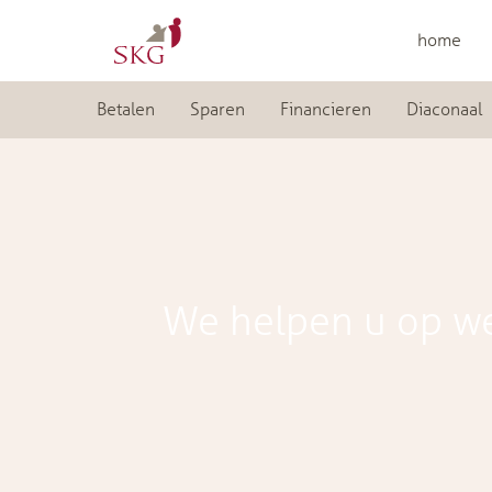
home
Betalen
Sparen
Financieren
Diaconaal
We helpen u op w