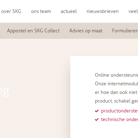
over SKG
ons team
actueel
nieuwsbrieven
veel
Appostel en SKG Collect
Advies op maat
Formuliere
Online ondersteuni
Onze internetmodule
eg
er hoe dan ook niet
product, schakel ger
productonderste
technische onder