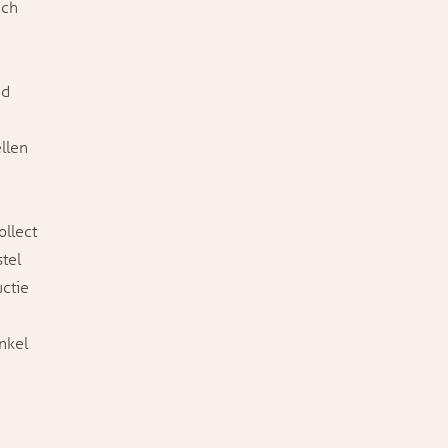
ich
ad
llen
ollect
stel
ctie
nkel