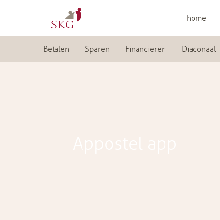
home
Betalen
Sparen
Financieren
Diaconaal
Appostel app