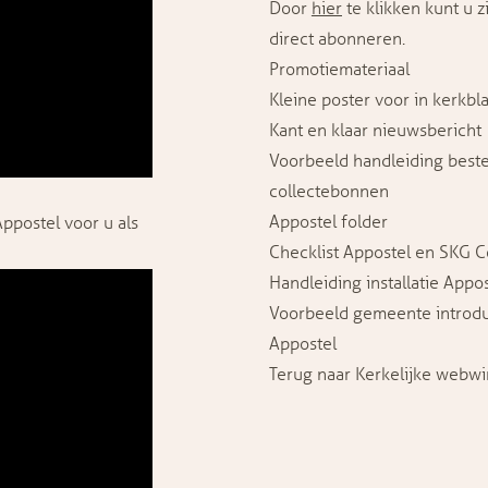
Door
hier
te klikken kunt u z
direct abonneren.
Promotiemateriaal
Kleine poster voor in kerkbl
Kant en klaar nieuwsbericht
Voorbeeld handleiding beste
collectebonnen
Appostel folder
postel voor u als
Checklist Appostel en SKG C
Handleiding installatie Appo
Voorbeeld gemeente introdu
Appostel
Terug naar Kerkelijke webwi