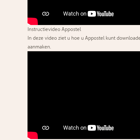
Instructievideo Appostel
In deze video ziet u hoe u Appostel kunt download
aanmaken.