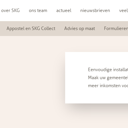
over SKG
ons team
actueel
nieuwsbrieven
veel
Appostel en SKG Collect
Advies op maat
Formuliere
Eenvoudige installa
Maak uw gemeentel
meer inkomsten voo