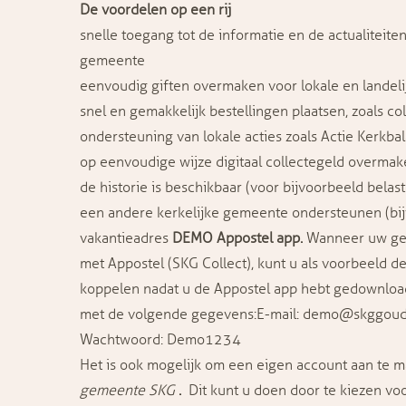
De voordelen op een rij
snelle toegang tot de informatie en de actualiteite
gemeente
eenvoudig giften overmaken voor lokale en landeli
snel en gemakkelijk bestellingen plaatsen, zoals c
ondersteuning van lokale acties zoals Actie Kerkba
op eenvoudige wijze digitaal collectegeld overma
de historie is beschikbaar (voor bijvoorbeeld belas
een andere kerkelijke gemeente ondersteunen (bij
vakantieadres
DEMO Appostel app.
Wanneer uw ge
met Appostel (SKG Collect), kunt u als voorbeeld d
koppelen nadat u de Appostel app hebt gedownload
met de volgende gegevens:E-mail: demo@skggoud
Wachtwoord: Demo1234
Het is ook mogelijk om een eigen account aan te 
gemeente SKG
.
Dit kunt u doen door te kiezen v