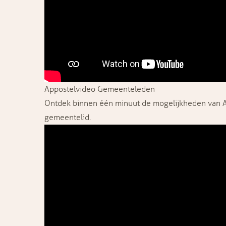
Appostelvideo Gemeenteleden
Ontdek binnen één minuut de mogelijkheden van Ap
gemeentelid.