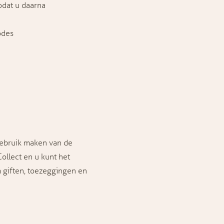
odat u daarna
odes
gebruik maken van de
ollect en u kunt het
giften, toezeggingen en