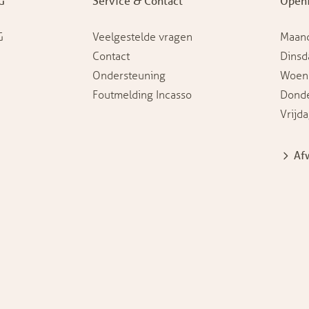
G
Service & Contact
Openi
G
Veelgestelde vragen
Maan
Contact
Dinsd
Ondersteuning
Woen
Foutmelding Incasso
Dond
Vrijd
Af