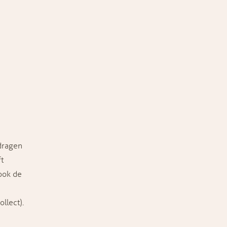
dragen
t
ook de
llect).