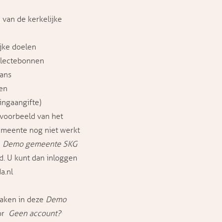
n van de kerkelijke
jke doelen
ollectebonnen
lans
ken
tingaangifte)
voorbeeld van het
meente nog niet werkt
e
Demo gemeente SKG
. U kunt dan inloggen
a.nl
maken in deze
Demo
oor
Geen account?