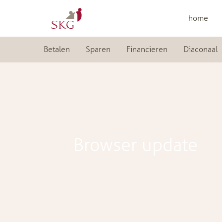
home
Betalen
Sparen
Financieren
Diaconaal
Browser update