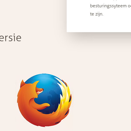
besturingssyteem o
te zijn.
ersie