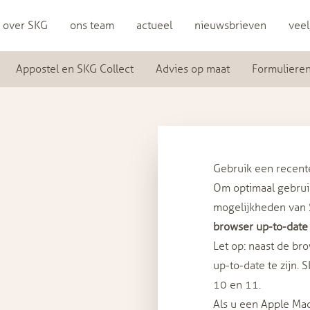
over SKG
ons team
actueel
nieuwsbrieven
veel
Appostel en SKG Collect
Advies op maat
Formuliere
Gebruik een recent
Om optimaal gebrui
mogelijkheden van 
browser up-to-date
Let op: naast de br
up-to-date te zijn.
10 en 11.
Als u een Apple Mac