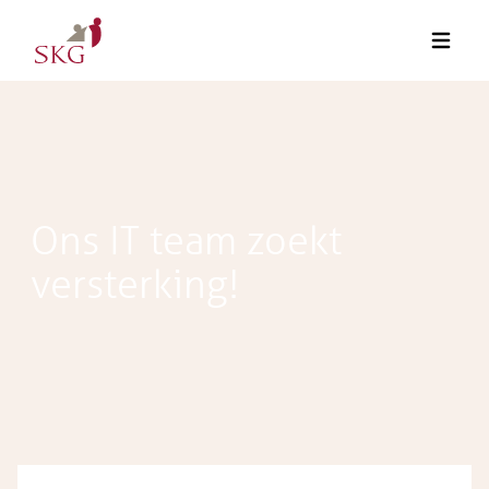
Ons IT team zoekt
versterking!